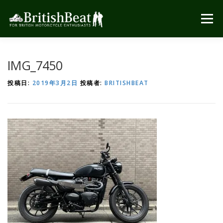
コ
ン
メニュー
テ
ン
ツ
へ
IMG_7450
ス
キ
投稿日:
2019年3月2日
投稿者:
BRITISHBEAT
ッ
プ