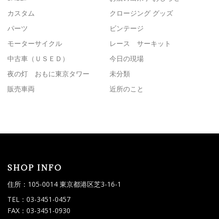
カスタム
クロージング グッズ
パーツ
ビンテージ
モーターサイクル
レース サーキット
中古車（ＵＳＥＤ）
今日の現場
夜の灯 おもに東京タワー
未分類
販売車両
近所のこと
SHOP INFO
住所：105-0014 東京都港区芝3-16-1
TEL：03-3451-0457
FAX：03-3451-0930