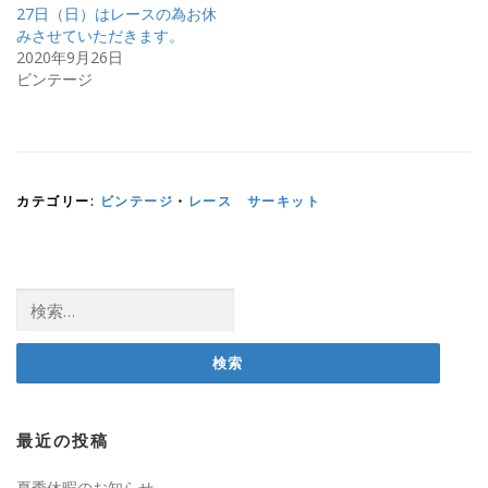
す
ウ
27日（日）はレースの為お休
)
ィ
ン
みさせていただきます。
ド
2020年9月26日
ウ
で
ビンテージ
開
き
ま
す
)
カテゴリー:
ビンテージ
・
レース サーキット
検
索:
最近の投稿
夏季休暇のお知らせ