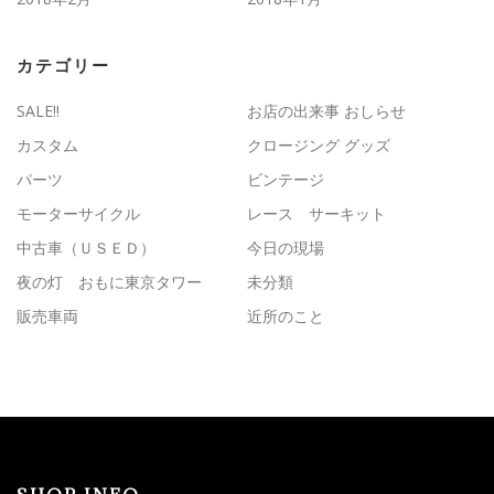
カテゴリー
SALE!!
お店の出来事 おしらせ
カスタム
クロージング グッズ
パーツ
ビンテージ
モーターサイクル
レース サーキット
中古車（ＵＳＥＤ）
今日の現場
夜の灯 おもに東京タワー
未分類
販売車両
近所のこと