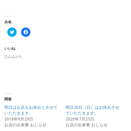
共有:
ク
F
リ
a
ッ
c
ク
e
し
b
いいね:
て
o
T
o
w
k
読み込み中…
i
で
t
共
t
有
e
す
r
る
で
に
共
は
有
ク
(
リ
新
ッ
し
ク
い
し
関連
ウ
て
ィ
く
明日はお店もお休みとさせて
明日26日（日）はお休みさせ
ン
だ
ド
さ
いただきます。
ていただきます。
ウ
い
2018年9月29日
2020年7月25日
で
(
開
新
お店の出来事 おしらせ
お店の出来事 おしらせ
き
し
ま
い