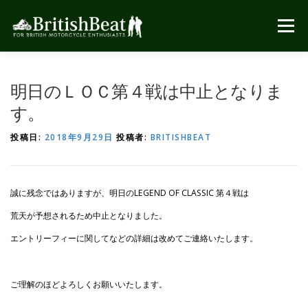
コ
ン
メニュー
テ
ン
ツ
へ
明日のＬＯＣ第４戦は中止となりま
ス
キ
す。
ッ
プ
投稿日:
2018年9月29日
投稿者:
BRITISHBEAT
誠に残念ではありますが、明日のLEGEND OF CLASSIC 第４戦は
荒天が予想されるため中止となりました。
エントリーフィーに関してなどの詳細は改めてご連絡いたします。
ご理解のほどよろしくお願いいたします。