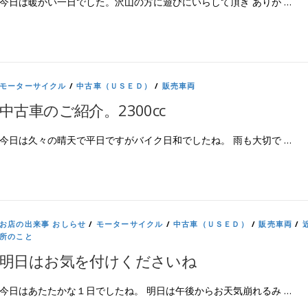
今日は暖かい一日でした。沢山の方に遊びにいらして頂き ありが …
モーターサイクル
/
中古車（ＵＳＥＤ）
/
販売車両
中古車のご紹介。2300cc
今日は久々の晴天で平日ですがバイク日和でしたね。 雨も大切で …
お店の出来事 おしらせ
/
モーターサイクル
/
中古車（ＵＳＥＤ）
/
販売車両
/
所のこと
明日はお気を付けくださいね
今日はあたたかな１日でしたね。 明日は午後からお天気崩れるみ …