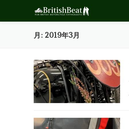
コ
ン
テ
ン
ツ
月:
2019年3月
へ
ス
キ
ッ
プ