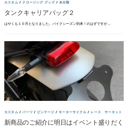
カスタム
/
クロージング グッズ
/
未分類
タンクキャリアバッグ２
はやくも１０月となりました。バイクシーズン到来！のはずですが …
カスタム
/
パーツ
/
ビンテージ
/
モーターサイクル
/
レース サーキット
新商品のご紹介に明日はイベント盛りだく