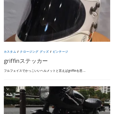
カスタム
/
クロージング グッズ
/
ビンテージ
griffinステッカー
フルフェイスでかっこいいヘルメットと言えばgriffinを思 …