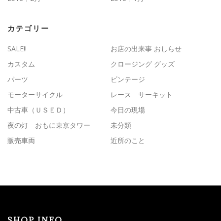
カテゴリー
SALE!!
お店の出来事 おしらせ
カスタム
クロージング グッズ
パーツ
ビンテージ
モーターサイクル
レース サーキット
中古車（ＵＳＥＤ）
今日の現場
夜の灯 おもに東京タワー
未分類
販売車両
近所のこと
SHOP INFO