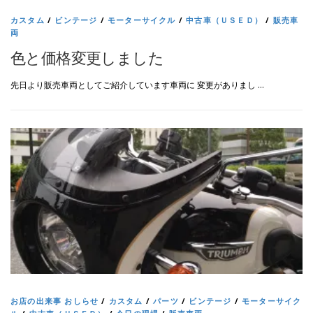
カスタム
/
ビンテージ
/
モーターサイクル
/
中古車（ＵＳＥＤ）
/
販売車
両
色と価格変更しました
先日より販売車両としてご紹介しています車両に 変更がありまし …
お店の出来事 おしらせ
/
カスタム
/
パーツ
/
ビンテージ
/
モーターサイク