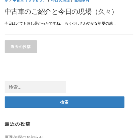
ル
/
中古車（ＵＳＥＤ）
/
今日の現場
/
販売車両
中古車のご紹介と今日の現場（久々）
今日はとても蒸し暑かったですね。 もう少しさわやかな初夏の感 …
投
稿
過去の投稿
ナ
ビ
ゲ
ー
検
シ
索:
ョ
ン
最近の投稿
夏季休暇のお知らせ