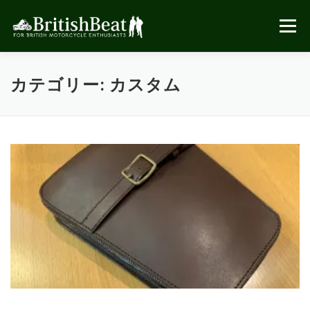
コ
ン
メニュー
テ
ン
ツ
へ
カテゴリー:
カスタム
ス
キ
ッ
プ