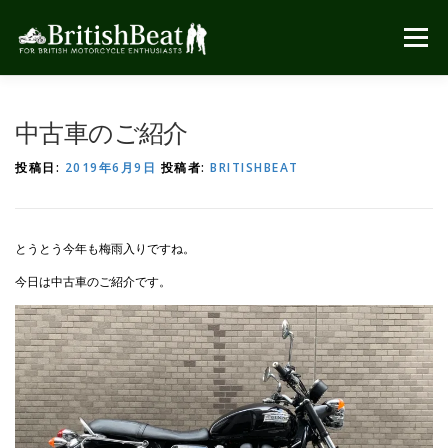
コ
ン
メニュー
テ
ン
ツ
へ
中古車のご紹介
ス
キ
投稿日:
2019年6月9日
投稿者:
BRITISHBEAT
ッ
プ
とうとう今年も梅雨入りですね。
今日は中古車のご紹介です。