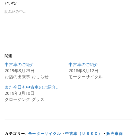
いいね:
て
o
T
o
w
k
読み込み中…
i
で
t
共
t
有
e
す
r
る
で
に
共
は
有
ク
(
リ
新
ッ
し
ク
い
し
関連
ウ
て
ィ
く
中古車のご紹介
中古車のご紹介
ン
だ
ド
さ
2019年8月23日
2018年3月12日
ウ
い
お店の出来事 おしらせ
モーターサイクル
で
(
開
新
き
し
また今日も中古車のご紹介。
ま
い
す
ウ
2019年3月10日
)
ィ
ン
クロージング グッズ
ド
ウ
で
開
き
ま
す
)
カテゴリー:
モーターサイクル
・
中古車（ＵＳＥＤ）
・
販売車両