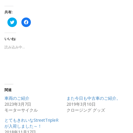
共有:
ク
F
リ
a
ッ
c
ク
e
し
b
いいね:
て
o
T
o
w
k
読み込み中…
i
で
t
共
t
有
e
す
r
る
で
に
共
は
有
ク
(
リ
新
ッ
し
ク
い
し
関連
ウ
て
ィ
く
車両のご紹介
また今日も中古車のご紹介。
ン
だ
ド
さ
2023年3月7日
2019年3月10日
ウ
い
モーターサイクル
クロージング グッズ
で
(
開
新
き
し
とてもきれいなStreetTripleR
ま
い
す
ウ
が入荷しました～！
)
ィ
ン
2018年11月17日