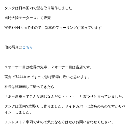
タンクは日本国内で型を取り製作しました
当時大陸モータースにて販売
実走3444ｋｍですので 新車のフィーリングが残っています
他の写真は
こちら
１オーナー目は社長の先輩、２オーナー目は当店です。
実走で3444ｋｍですのでほぼ新車に近いと思います。
社長は試運転して帰ってきたら
「あ～新車ってこんな感じなんだな・・・・」とぽつりと言っていました。
タンクは国内で型取りし作りました。サイドカバーは当時のものですがリペ
イントしました。
ノンレストア車両ですので気になる方はぜひお問い合わせください。