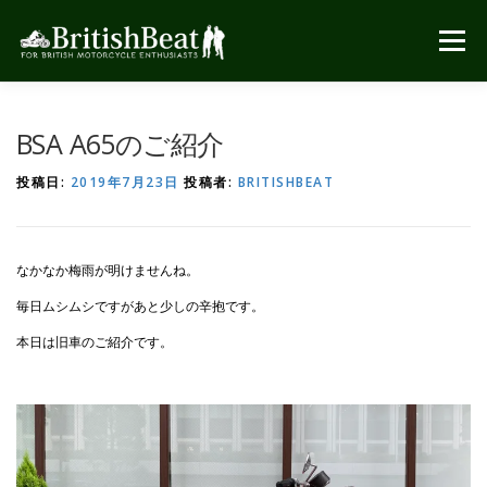
コ
ン
メニュー
テ
ン
ツ
へ
BSA A65のご紹介
ス
キ
投稿日:
2019年7月23日
投稿者:
BRITISHBEAT
ッ
プ
なかなか梅雨が明けませんね。
毎日ムシムシですがあと少しの辛抱です。
本日は旧車のご紹介です。