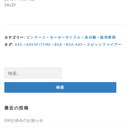
ド
SALE!!
ウ
で
開
き
ま
す
)
カテゴリー:
ビンテージ
・
モーターサイクル
・
未分類
・
販売車両
タグ:
A65
・
A65SPITFIRE
・
BSA
・
BSA A65
・
スピットファイアー
検
索:
最近の投稿
GWお休みのお知らせ