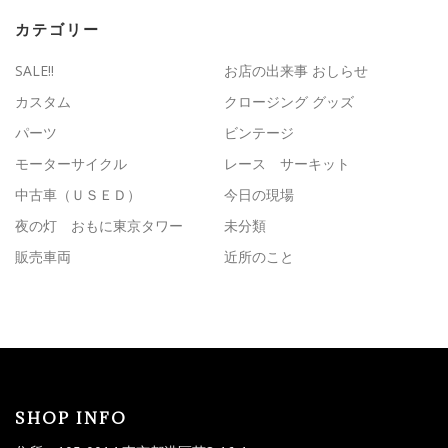
カテゴリー
SALE!!
お店の出来事 おしらせ
カスタム
クロージング グッズ
パーツ
ビンテージ
モーターサイクル
レース サーキット
中古車（ＵＳＥＤ）
今日の現場
夜の灯 おもに東京タワー
未分類
販売車両
近所のこと
SHOP INFO