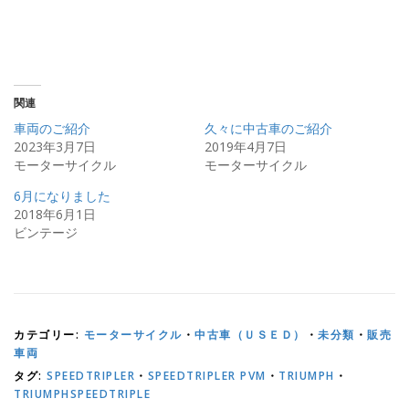
t
有
e
す
r
る
で
に
共
は
有
ク
(
リ
新
ッ
し
ク
い
し
関連
ウ
て
ィ
く
車両のご紹介
久々に中古車のご紹介
ン
だ
ド
さ
2023年3月7日
2019年4月7日
ウ
い
モーターサイクル
モーターサイクル
で
(
開
新
き
し
6月になりました
ま
い
す
ウ
2018年6月1日
)
ィ
ン
ビンテージ
ド
ウ
で
開
き
ま
す
)
カテゴリー:
モーターサイクル
・
中古車（ＵＳＥＤ）
・
未分類
・
販売
車両
タグ:
SPEEDTRIPLER
・
SPEEDTRIPLER PVM
・
TRIUMPH
・
TRIUMPHSPEEDTRIPLE