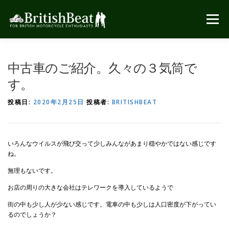
コ
ン
メニュー
テ
ン
ツ
へ
中古車のご紹介。久々の３気筒で
ス
キ
す。
ッ
プ
投稿日:
2020年2月25日
投稿者:
BRITISHBEAT
いろんなウイルスが飛び交って少しみんながあまり穏やかではない感じです
ね。
無理もないです。
お店の周りの大きな会社はテレワークを導入しているようで
街の中も少し人が少ない感じです。電車の中も少しは人口密度が下がってい
るのでしょうか？