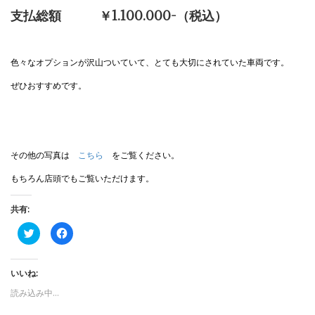
支払総額 ￥1.100.000-（税込）
色々なオプションが沢山ついていて、とても大切にされていた車両です。
ぜひおすすめです。
その他の写真は
こちら
をご覧ください。
もちろん店頭でもご覧いただけます。
共有:
ク
F
リ
a
ッ
c
ク
e
し
b
いいね:
て
o
T
o
w
k
読み込み中…
i
で
t
共