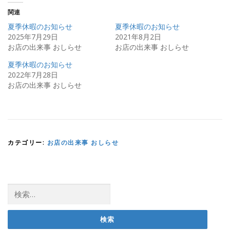
し
ク
い
し
関連
ウ
て
ィ
く
夏季休暇のお知らせ
夏季休暇のお知らせ
ン
だ
ド
さ
2025年7月29日
2021年8月2日
ウ
い
お店の出来事 おしらせ
お店の出来事 おしらせ
で
(
開
新
き
し
夏季休暇のお知らせ
ま
い
す
ウ
2022年7月28日
)
ィ
ン
お店の出来事 おしらせ
ド
ウ
で
開
き
ま
す
)
カテゴリー:
お店の出来事 おしらせ
検
索: