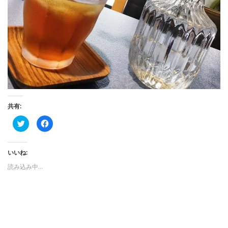
共有:
ク
F
リ
a
ッ
c
ク
e
し
b
いいね:
て
o
T
o
w
k
読み込み中…
i
で
t
共
t
有
e
す
r
る
で
に
共
は
有
ク
(
リ
新
ッ