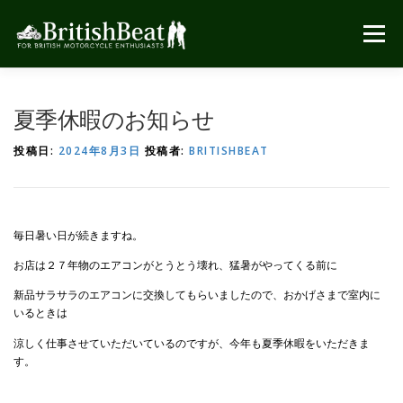
コ
ン
メニュー
テ
ン
ツ
へ
夏季休暇のお知らせ
ス
キ
投稿日:
2024年8月3日
投稿者:
BRITISHBEAT
ッ
プ
毎日暑い日が続きますね。
お店は２７年物のエアコンがとうとう壊れ、猛暑がやってくる前に
新品サラサラのエアコンに交換してもらいましたので、おかげさまで室内に
いるときは
涼しく仕事させていただいているのですが、今年も夏季休暇をいただきま
す。