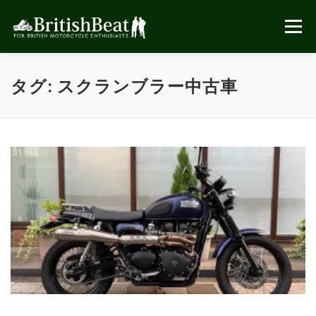
コ
ン
メニュー
テ
ン
ツ
へ
タグ:
スクランブラー中古車
ス
キ
ッ
プ