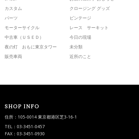
カスタム
クロージング グッズ
パーツ
ビンテージ
モーターサイクル
レース サーキット
中古車（ＵＳＥＤ）
今日の現場
夜の灯 おもに東京タワー
未分類
販売車両
近所のこと
SHOP INFO
住所：105-0014 東京都港区芝3-16-1
TEL：03-3451-0457
FAX：03-3451-0930