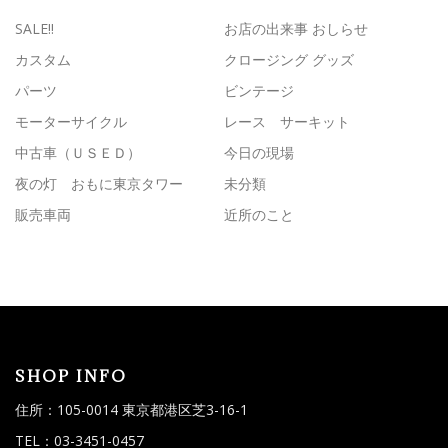
SALE!!
お店の出来事 おしらせ
カスタム
クロージング グッズ
パーツ
ビンテージ
モーターサイクル
レース サーキット
中古車（ＵＳＥＤ）
今日の現場
夜の灯 おもに東京タワー
未分類
販売車両
近所のこと
SHOP INFO
住所：105-0014 東京都港区芝3-16-1
TEL：03-3451-0457