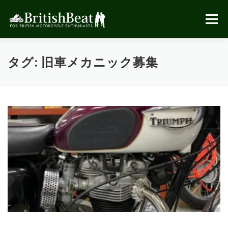
コ
ン
メニュー
テ
ン
ツ
へ
タグ:
旧車メカニック募集
ス
キ
ッ
プ