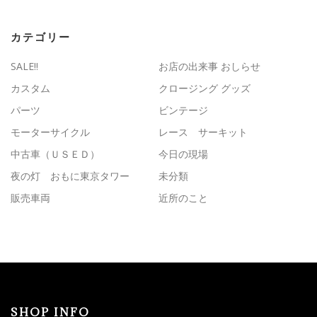
カテゴリー
SALE!!
お店の出来事 おしらせ
カスタム
クロージング グッズ
パーツ
ビンテージ
モーターサイクル
レース サーキット
中古車（ＵＳＥＤ）
今日の現場
夜の灯 おもに東京タワー
未分類
販売車両
近所のこと
SHOP INFO