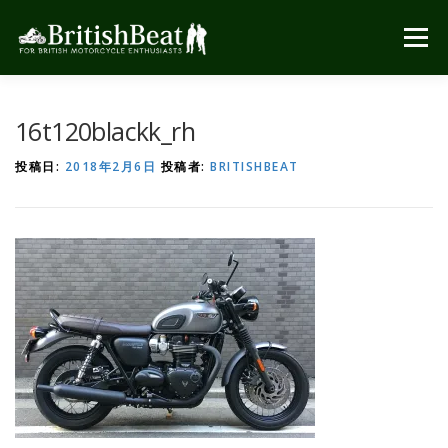
コ
ン
メニュー
テ
ン
ツ
へ
16t120blackk_rh
ス
キ
投稿日:
2018年2月6日
投稿者:
BRITISHBEAT
ッ
プ