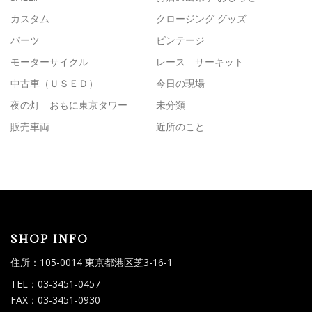
カスタム
クロージング グッズ
パーツ
ビンテージ
モーターサイクル
レース サーキット
中古車（ＵＳＥＤ）
今日の現場
夜の灯 おもに東京タワー
未分類
販売車両
近所のこと
SHOP INFO
住所：105-0014 東京都港区芝3-16-1
TEL：03-3451-0457
FAX：03-3451-0930