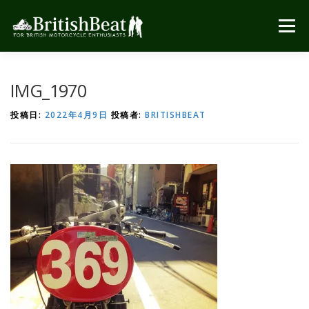
コ
ン
メニュー
テ
ン
ツ
へ
IMG_1970
ス
キ
投稿日:
2022年4月9日
投稿者:
BRITISHBEAT
ッ
プ