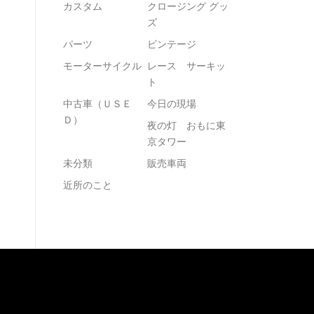
カスタム
クロージング グッ
ズ
パーツ
ビンテージ
モーターサイクル
レース サーキッ
ト
中古車（ＵＳＥ
今日の現場
Ｄ）
夜の灯 おもに東
京タワー
未分類
販売車両
近所のこと