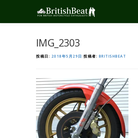
コ
ン
テ
ン
ツ
へ
IMG_2303
ス
キ
投稿日:
2018年5月29日
投稿者:
BRITISHBEAT
ッ
プ