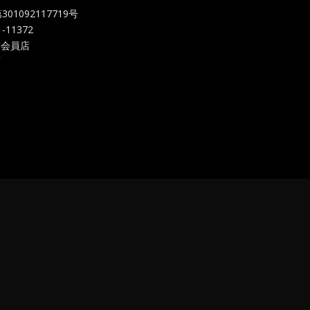
092117719
号
-11372
 会員店
店