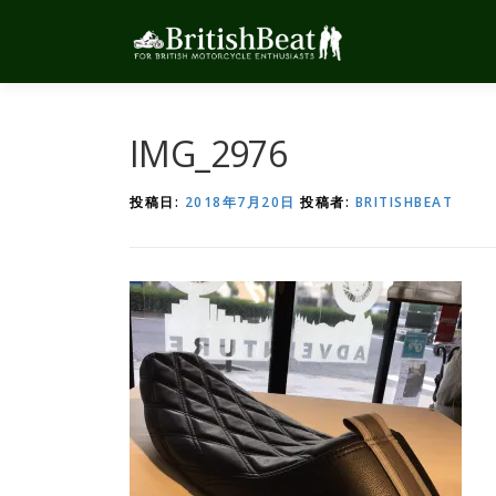
コ
ン
テ
ン
ツ
へ
IMG_2976
ス
キ
投稿日:
2018年7月20日
投稿者:
BRITISHBEAT
ッ
プ