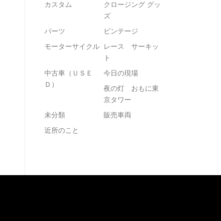
カスタム
クロージング グッ
ズ
パーツ
ビンテージ
モーターサイクル
レース サーキッ
ト
中古車（ＵＳＥ
今日の現場
Ｄ）
夜の灯 おもに東
京タワー
未分類
販売車両
近所のこと