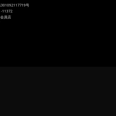
092117719
号
-11372
 会員店
店