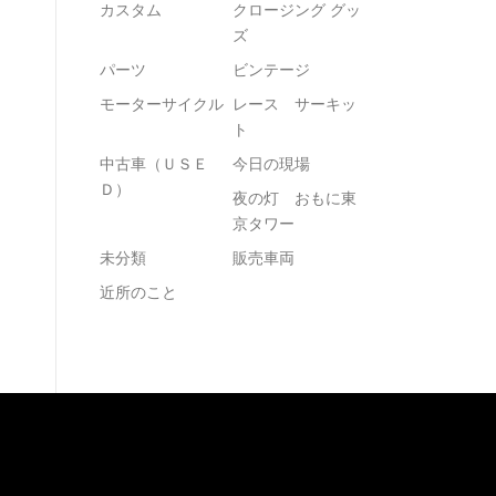
カスタム
クロージング グッ
ズ
パーツ
ビンテージ
モーターサイクル
レース サーキッ
ト
中古車（ＵＳＥ
今日の現場
Ｄ）
夜の灯 おもに東
京タワー
未分類
販売車両
近所のこと