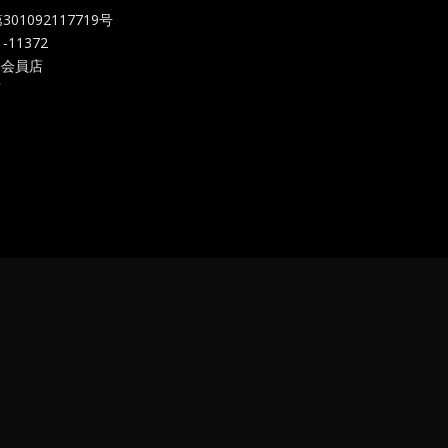
092117719
号
-11372
 会員店
店