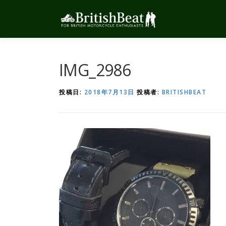
コ
ン
テ
ン
ツ
へ
IMG_2986
ス
キ
投稿日:
2018年7月13日
投稿者:
BRITISHBEAT
ッ
プ