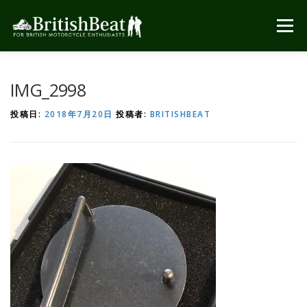
コ
ン
メニュー
テ
ン
ツ
へ
IMG_2998
ス
キ
投稿日:
2018年7月20日
投稿者:
BRITISHBEAT
ッ
プ