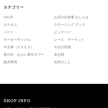
カテゴリー
SALE!!
お店の出来事 おしらせ
カスタム
クロージング グッズ
パーツ
ビンテージ
モーターサイクル
レース サーキット
中古車（ＵＳＥＤ）
今日の現場
夜の灯 おもに東京タワー
未分類
販売車両
近所のこと
SHOP INFO