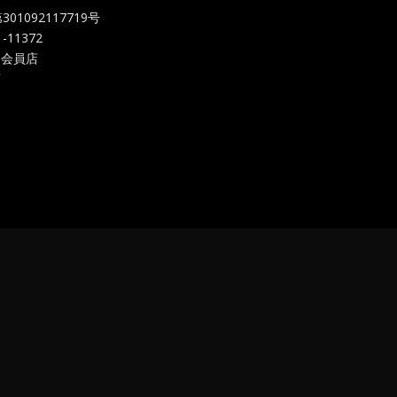
092117719
号
-11372
 会員店
店