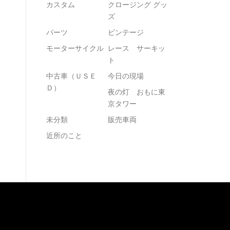
カスタム
クロージング グッ
ズ
パーツ
ビンテージ
モーターサイクル
レース サーキッ
ト
中古車（ＵＳＥ
今日の現場
Ｄ）
夜の灯 おもに東
京タワー
未分類
販売車両
近所のこと