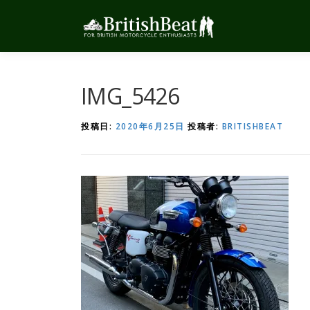
コ
ン
テ
ン
ツ
へ
IMG_5426
ス
キ
投稿日:
2020年6月25日
投稿者:
BRITISHBEAT
ッ
プ