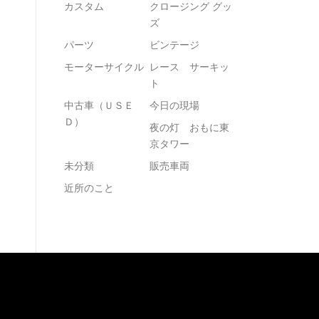
カスタム
クロージング グッ
ズ
パーツ
ビンテージ
モーターサイクル
レース サーキッ
ト
中古車（ＵＳＥ
今日の現場
Ｄ）
夜の灯 おもに東
京タワー
未分類
販売車両
近所のこと