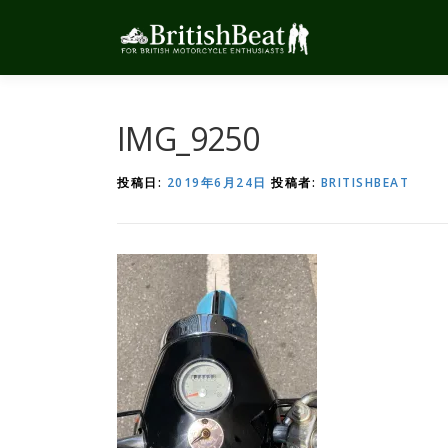
コ
ン
テ
ン
ツ
へ
IMG_9250
ス
キ
投稿日:
2019年6月24日
投稿者:
BRITISHBEAT
ッ
プ