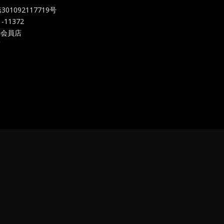
092117719
号
-11372
 会員店
店