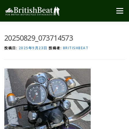
コ
ン
メニュー
テ
ン
ツ
へ
20250829_073714573
ス
キ
投稿日:
2025年9月23日
投稿者:
BRITISHBEAT
ッ
プ