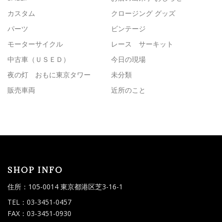
カスタム
クロージング グッズ
パーツ
ビンテージ
モーターサイクル
レース サーキット
中古車（ＵＳＥＤ）
今日の現場
夜の灯 おもに東京タワー
未分類
販売車両
近所のこと
SHOP INFO
住所：105-0014 東京都港区芝3-16-1
TEL：03-3451-0457
FAX：03-3451-0930